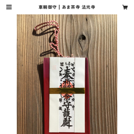
車輌御守 | あま茶寺 法光寺