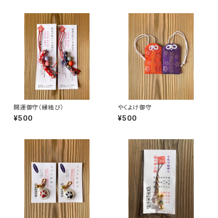
開運御守（縁結び）
やくよけ御守
¥500
¥500