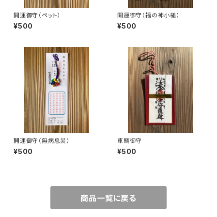
開運御守（ペット）
開運御守（福の神小槌）
¥500
¥500
開運御守（無病息災）
車輌御守
¥500
¥500
商品一覧に戻る